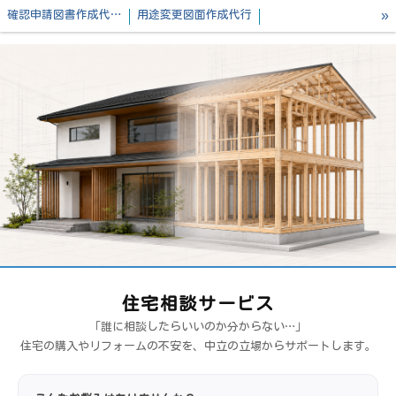
»
確認申請図書作成代行｜PDF・Jw・各種データ納品対応
用途変更図面作成代行
設計事務所・工務店様へ｜構造計算・省エネ計算・確認申請を一貫して対応
お問合せフォーム
コラム
プロフィール
ご利用方法
資格/経歴
業務提携建築士募集
業務内容
特定商取引法表記
住宅相談サービス
「誰に相談したらいいのか分からない…」
住宅の購入やリフォームの不安を、中立の立場からサポートします。