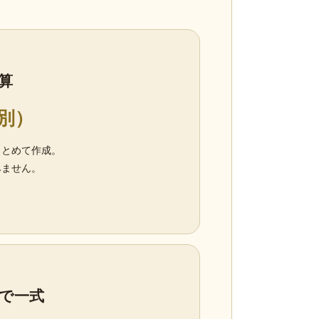
方
算
税別）
まとめて作成。
みません。
で一式